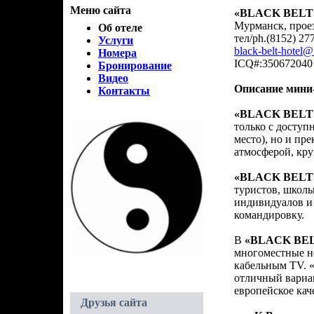
Меню сайта
«BLACK BELT
Мурманск, проез
Об отеле
тел/ph.(8152) 27
Услуги
black-belt-hotel@
Номера
ICQ#:350672040
Бронирование
Видео
Описание мин
Контакты
«BLACK BELT
только с доступн
место), но и пр
атмосферой, кру
«BLACK BELT
туристов, школь
индивидуалов и
командировку.
В
«BLACK BE
многоместные но
кабельным TV. 
отличный вариа
европейское кач
Друзья сайта