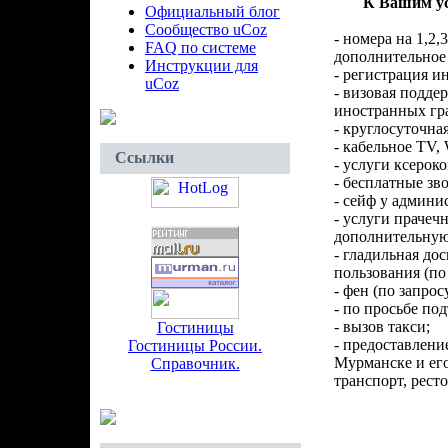
К Вашим у
Официальный блог
Сообщество uCoz
- номера на 1,2,
FAQ по системе
дополнительное 
Инструкции для
- регистрация и
uCoz
- визовая подде
иностранных гр
- круглосуточная
- кабельное TV, 
Ссылки
- услуги ксерок
- бесплатные зв
- сейф у админи
- услуги прачечн
дополнительную
- гладильная до
пользования (по 
- фен (по запросу
- по просьбе по
- вызов такси;
Гостиницы
- предоставлени
Гостиницы России.
Мурманске и его
Справочник.
транспорт, рест