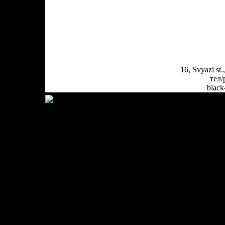
16, Svyazi st
тел/
black
Copyright MyCorp © 2026